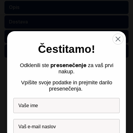
Opis
Dostava
Garancija
Čestitamo!
Razlaga kvalitete
presenečenje
Odklenili ste
za vaš prvi
Našli smo druge izdelke, ki vam
nakup.
bodo morda všeč!
Vpišite svoje podatke in prejmite darilo
presenečenja.
Obnovljeno
Obnovljeno