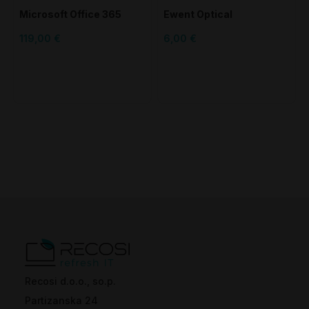
Microsoft Office 365
Ewent Optical
Personal - 1 letna
119,00 €
6,00 €
naročnina + Namestitev
Recosi d.o.o., so.p.
Partizanska 24