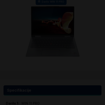
Darilo WIN 11 PRO
Preskoči
na
začetek
galerije
Specifikacije
slik
Specifikacije
WIN 11 PRO