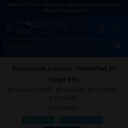
NAZAJ V ŠOLO - Ne zamudi super popustov na izbrano
računalniško opremo!
Is
Pr
Prenosnik Lenovo ThinkPad X1
n
k
Yoga 7th
ga
sl
Intel Core i5 1245U
Intel Iris Xe
32 GB DDR5
512 GB SSD
Šifra
006265b
Prihranek -100%
Obnovljeno (A kvaliteta)