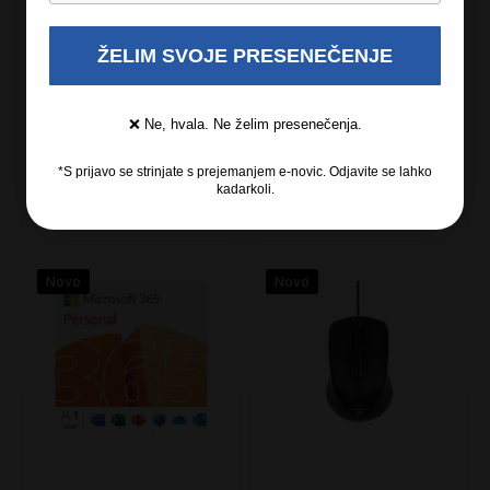
ŽELIM SVOJE PRESENEČENJE
2 leti garancije
3 leta garancije
❌ Ne, hvala. Ne želim presenečenja.
75,00 €
120,00 €
*S prijavo se strinjate s prejemanjem e-novic. Odjavite se lahko
kadarkoli.
Novo
Novo