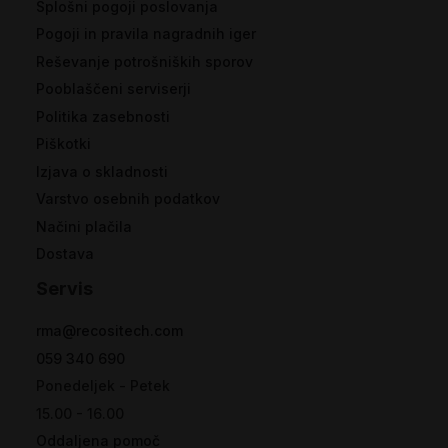
Splošni pogoji poslovanja
Pogoji in pravila nagradnih iger
Reševanje potrošniških sporov
Pooblaščeni serviserji
Politika zasebnosti
Piškotki
Izjava o skladnosti
Varstvo osebnih podatkov
Načini plačila
Dostava
Servis
rma@recositech.com
059 340 690
Ponedeljek - Petek
15.00 - 16.00
Oddaljena pomoč