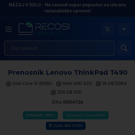
NAZAJ V ŠOLO - Ne zamudi super popustov na izbrano
računalniško opremo!
Is
Pr
Prenosnik Lenovo ThinkPad T490
n
k
Intel Core i5 8365U
Intel UHD 620
16 GB DDR4
ga
256 GB SSD
sl
Šifra
006472b
Prihranek -100%
Obnovljeno (B kvaliteta)
Darilo WIN 11 PRO