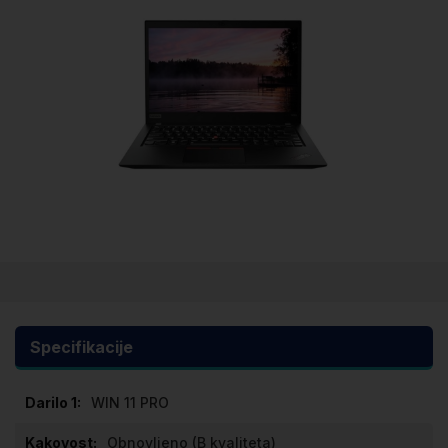
Preskoči
na
začetek
galerije
Specifikacije
slik
Specifikacije
WIN 11 PRO
Obnovljeno (B kvaliteta)