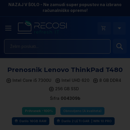
NAZAJ V ŠOLO - Ne zamudi super popustov na izbrano
računalniško opremo!
Is
Pr
Prenosnik Lenovo ThinkPad T480
n
k
Intel Core i5 7300U
Intel UHD 620
8 GB DDR4
ga
256 GB SSD
sl
Šifra
004309b
Prihranek -100%
Obnovljeno (A kvaliteta)
Darilo 16GB RAM
Darilo 2 LETI GAR. | WIN 10 PRO