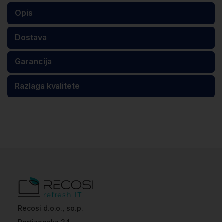
Opis
Dostava
Garancija
Razlaga kvalitete
Recosi d.o.o., so.p.
Partizanska 24