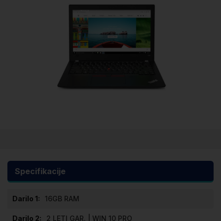
Preskoči
na
začetek
galerije
Specifikacije
slik
Specifikacije
16GB RAM
2 LETI GAR. | WIN 10 PRO