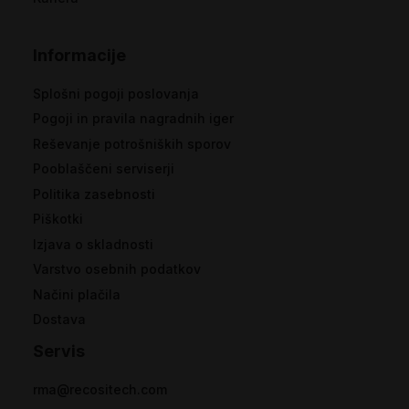
Informacije
Splošni pogoji poslovanja
Pogoji in pravila nagradnih iger
Reševanje potrošniških sporov
Pooblaščeni serviserji
Politika zasebnosti
Piškotki
Izjava o skladnosti
Varstvo osebnih podatkov
Načini plačila
Dostava
Servis
rma@recositech.com