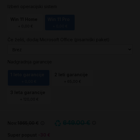
Izberi operacijski sistem
Win 11 Home
Win 11 Pro
+
0,00 €
+
0,00 €
Če želiš, dodaj Microsoft Office (pisarniški paket)
Nadgradnja garancije
1 leto garancije
2 leti garancije
+
0,00 €
+
65,00 €
3 leta garancije
+
120,00 €
649.00 €
Nov:
1865,00 €
Super popust
-30 €