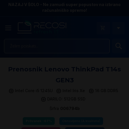
NAZAJ V ŠOLO - Ne zamudi super popustov na izbrano
računalniško opremo!
Is
Pr
Prenosnik Lenovo ThinkPad T14s
n
k
GEN3
ga
sl
Intel Core i5 1245U
Intel Iris Xe
16 GB DDR5
DARILO: 512GB SSD
Šifra
006794b
Prihranek -67%
Obnovljeno (A kvaliteta)