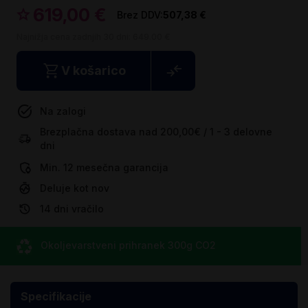
619,00 €
507,38 €
Najnižja cena zadnjih 30 dni:
649.00 €
V košarico
Na zalogi
Brezplačna dostava nad 200,00€ / 1 - 3 delovne
dni
Min. 12 mesečna garancija
Deluje kot nov
14 dni vračilo
Okoljevarstveni prihranek
300g CO
2
Specifikacije