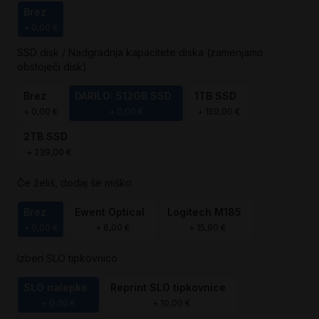
Brez
+
0,00 €
SSD disk / Nadgradnja kapacitete diska (zamenjamo
obstoječi disk)
Brez
DARILO: 512GB SSD
1TB SSD
+
0,00 €
+
0,00 €
+
159,00 €
2TB SSD
+
239,00 €
Če želiš, dodaj še miško
Brez
Ewent Optical
Logitech M185
+
0,00 €
+
6,00 €
+
15,90 €
Izberi SLO tipkovnico
SLO nalepke
Reprint SLO tipkovnice
+
0,00 €
+
10,00 €