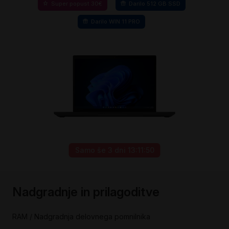
Super popust 30€
Darilo 512 GB SSD
Darilo WIN 11 PRO
Samo še
3 dni 13:11:50
Preskoči
na
Nadgradnje in prilagoditve
začetek
galerije
slik
RAM / Nadgradnja delovnega pomnilnika