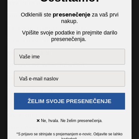
16 GB DDR5
presenečenje
Odklenili ste
za vaš prvi
256 GB SSD
nakup.
Intel Iris Xe
Vpišite svoje podatke in prejmite darilo
presenečenja.
Ne
HDMI
2x USB 3.0, 1x USB C
Da
Da
ŽELIM SVOJE PRESENEČENJE
Da
Da
❌ Ne, hvala. Ne želim presenečenja.
Slovenski
*S prijavo se strinjate s prejemanjem e-novic. Odjavite se lahko
kadarkoli.