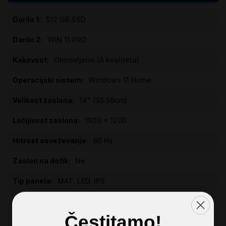
Specifikacije
512 GB SSD
WIN 11 PRO
Obnovljeno (A kvaliteta)
Windows 11 Home
14" (35.56cm)
1920 x 1200
60 Hz
Ne
MAT, LED, IPS
Intel Core i5 1245U (1.60GHz, Turbo
do 4.40GHz) | 10/12 jeder
Čestitamo!