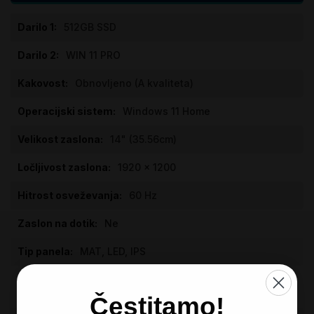
Specifikacije
512GB SSD
WIN 11 PRO
Obnovljeno (A kvaliteta)
Windows 11 Home
14" (35.56cm)
1920 x 1200
60 Hz
Ne
MAT, LED, IPS
Intel Core i7 10610U (1.80GHz, Turbo
do 4.90GHz) | 4/8 jeder
Čestitamo!