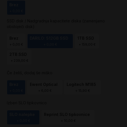
Brez
+
0,00 €
SSD disk / Nadgradnja kapacitete diska (zamenjamo
obstoječi disk)
Brez
DARILO: 512GB SSD
1TB SSD
+
0,00 €
+
0,00 €
+
159,00 €
2TB SSD
+
239,00 €
Če želiš, dodaj še miško
Brez
Ewent Optical
Logitech M185
+
0,00 €
+
6,00 €
+
15,90 €
Izberi SLO tipkovnico
SLO nalepke
Reprint SLO tipkovnice
+
0,00 €
+
10,00 €