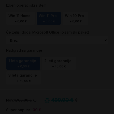
Izberi operacijski sistem
Win 11 Home
Win 11 Pro
Win 10 Pro
+
0,00 €
+
0,00 €
+
0,00 €
Če želiš, dodaj Microsoft Office (pisarniški paket)
Nadgradnja garancije
1 leto garancije
2 leti garancije
+
0,00 €
+
45,00 €
3 leta garancije
+
70,00 €
499.00 €
Nov:
1768,00 €
Super popust
-30 €