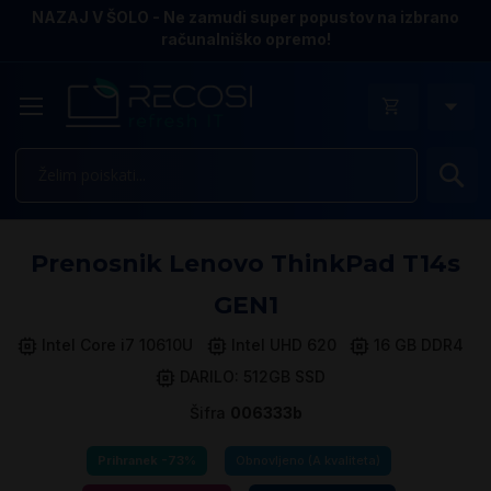
NAZAJ V ŠOLO - Ne zamudi super popustov na izbrano
računalniško opremo!
Is
Pr
Prenosnik Lenovo ThinkPad T14s
n
k
GEN1
ga
sl
Intel Core i7 10610U
Intel UHD 620
16 GB DDR4
DARILO: 512GB SSD
Šifra
006333b
Prihranek -73%
Obnovljeno (A kvaliteta)