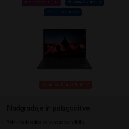
Super popust 30€
Darilo 512GB SSD
Darilo WIN 11 PRO
Samo še
0 dni 08:00:17
Preskoči
na
Nadgradnje in prilagoditve
začetek
galerije
slik
RAM / Nadgradnja delovnega pomnilnika