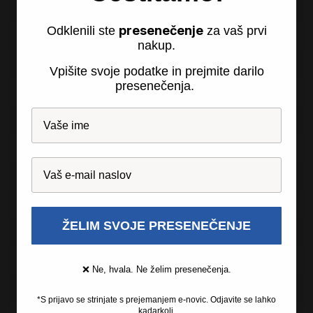
16 GB DDR4
presenečenje
Odklenili ste
za vaš prvi
256 GB SSD
nakup.
Intel UHD 620
Vpišite svoje podatke in prejmite darilo
presenečenja.
Ne
HDMI
2x USB 3.0, 2x USB C
Da
Da
ŽELIM SVOJE PRESENEČENJE
Da
Da
❌ Ne, hvala. Ne želim presenečenja.
Slovenski
*S prijavo se strinjate s prejemanjem e-novic. Odjavite se lahko
kadarkoli.