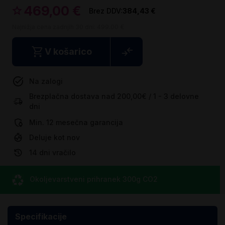
469,00 €
384,43 €
Najnižja cena zadnjih 30 dni:
499.00 €
V košarico
Na zalogi
Brezplačna dostava nad 200,00€ / 1 - 3 delovne
dni
Min. 12 mesečna garancija
Deluje kot nov
14 dni vračilo
Okoljevarstveni prihranek
300g CO
2
Specifikacije