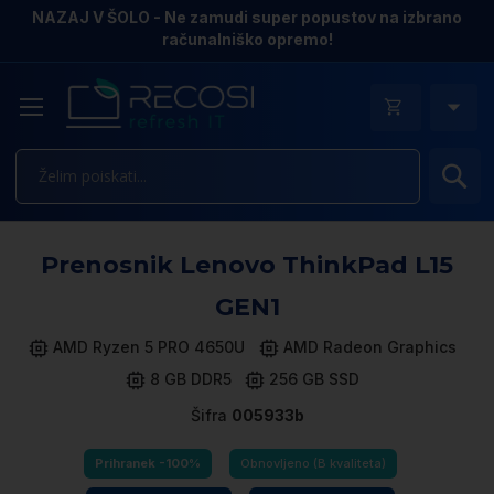
NAZAJ V ŠOLO - Ne zamudi super popustov na izbrano
računalniško opremo!
Is
Pr
Prenosnik Lenovo ThinkPad L15
n
k
GEN1
ga
sl
AMD Ryzen 5 PRO 4650U
AMD Radeon Graphics
8 GB DDR5
256 GB SSD
Šifra
005933b
Prihranek -100%
Obnovljeno (B kvaliteta)