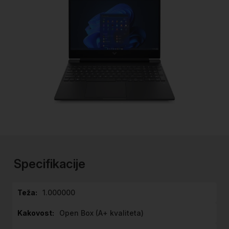
Preskoči
na
začetek
Specifikacije
galerije
slik
Specifikacije
1.000000
Open Box (A+ kvaliteta)