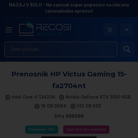
NAZAJ V ŠOLO - Ne zamudi super popustov na izbrano
računalniško opremo!
Is
Pr
Prenosnik HP Victus Gaming 15-
n
k
fa2704nt
ga
sl
Intel Core i5 13420H
Nvidia GeForce RTX 3050 6GB
16 GB DDR4
512 GB SSD
Šifra
006299
Prihranek -13%
Open Box (A+ kvaliteta)