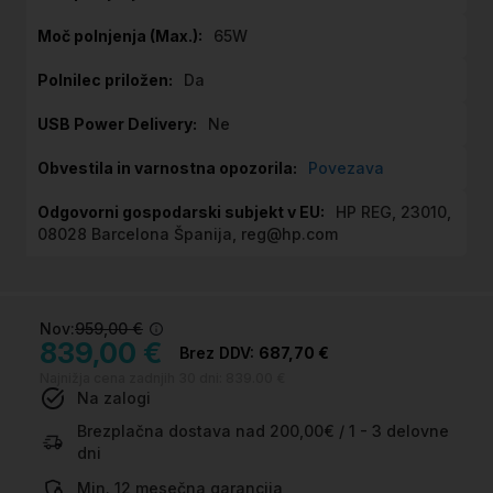
65W
Da
Ne
Povezava
HP REG, 23010,
08028 Barcelona Španija, reg@hp.com
Nov:
959,00 €
839,00 €
687,70 €
Najnižja cena zadnjih 30 dni:
839.00 €
Na zalogi
Brezplačna dostava nad 200,00€ / 1 - 3 delovne
dni
Min. 12 mesečna garancija