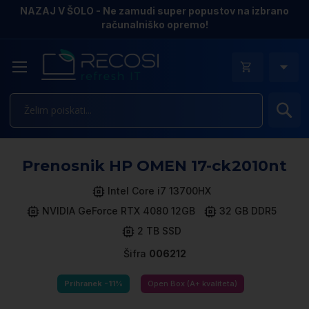
NAZAJ V ŠOLO - Ne zamudi super popustov na izbrano
računalniško opremo!
Is
Pr
Prenosnik HP OMEN 17-ck2010nt
n
k
Intel Core i7 13700HX
ga
NVIDIA GeForce RTX 4080 12GB
32 GB DDR5
sl
2 TB SSD
Šifra
006212
Prihranek -11%
Open Box (A+ kvaliteta)