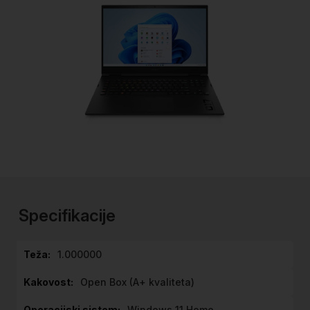
Preskoči
na
začetek
Specifikacije
galerije
slik
Specifikacije
1.000000
Open Box (A+ kvaliteta)
Windows 11 Home