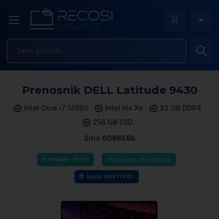
Is
Pr
Prenosnik DELL Latitude 9430
n
k
Intel Core i7 1265U
Intel Iris Xe
32 GB DDR4
ga
256 GB SSD
sl
Šifra
006656b
Prihranek -100%
Obnovljeno (B kvaliteta)
Darilo WIN 11 PRO