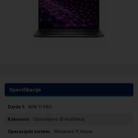
Preskoči
na
začetek
galerije
Specifikacije
slik
Specifikacije
WIN 11 PRO
Obnovljeno (B kvaliteta)
Windows 11 Home