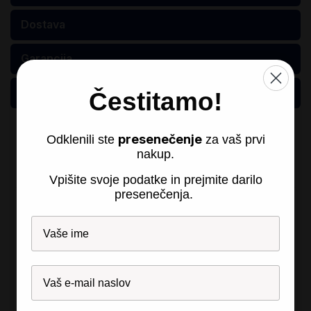
Dostava
Garancija
Razlaga kvalitete
Čestitamo!
Našli smo druge izdelke, ki vam
presenečenje
Odklenili ste
za vaš prvi
bodo morda všeč!
nakup.
Vpišite svoje podatke in prejmite darilo
presenečenja.
Obnovljeno
Obnovljeno