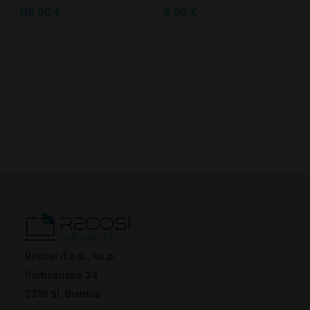
Personal - 1 letna
119,00 €
6,00 €
naročnina + Namestitev
Recosi d.o.o., so.p.
Partizanska 24
2310 Sl. Bistrica