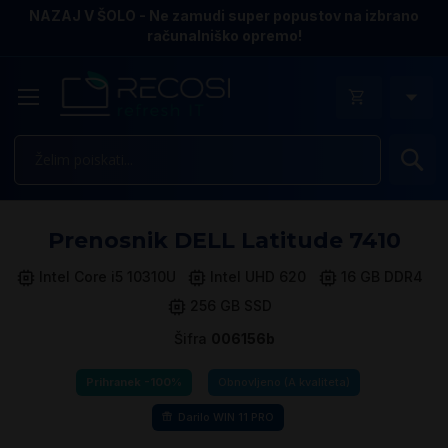
NAZAJ V ŠOLO - Ne zamudi super popustov na izbrano
računalniško opremo!
Is
Pr
Prenosnik DELL Latitude 7410
n
k
Intel Core i5 10310U
Intel UHD 620
16 GB DDR4
ga
256 GB SSD
sl
Šifra
006156b
Prihranek -100%
Obnovljeno (A kvaliteta)
Darilo WIN 11 PRO