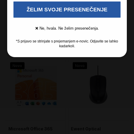
ŽELIM SVOJE PRESENEČENJE
2 leti garancije
3 leta garancije
45,00 €
70,00 €
❌ Ne, hvala. Ne želim presenečenja.
*S prijavo se strinjate s prejemanjem e-novic. Odjavite se lahko
kadarkoli.
Novo
Novo
Microsoft Office 365
Ewent Optical