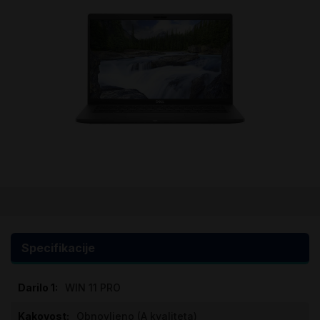
Preskoči
na
začetek
galerije
Specifikacije
slik
Specifikacije
WIN 11 PRO
Obnovljeno (A kvaliteta)