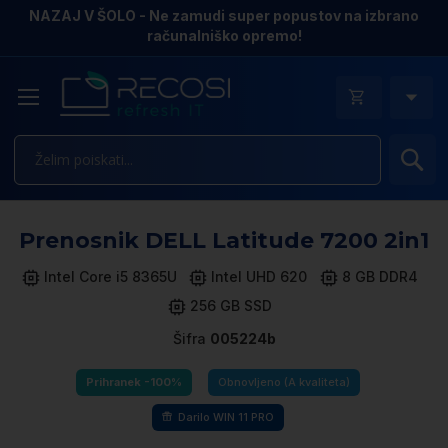
NAZAJ V ŠOLO - Ne zamudi super popustov na izbrano
računalniško opremo!
Is
Pr
Prenosnik DELL Latitude 7200 2in1
n
k
Intel Core i5 8365U
Intel UHD 620
8 GB DDR4
ga
256 GB SSD
sl
Šifra
005224b
Prihranek -100%
Obnovljeno (A kvaliteta)
Darilo WIN 11 PRO