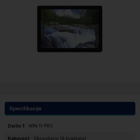
Preskoči
na
začetek
galerije
Specifikacije
slik
Specifikacije
WIN 11 PRO
Obnovljeno (A kvaliteta)