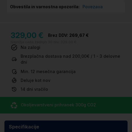
Povezava
329,00 €
269,67 €
Najnižja cena zadnjih 30 dni:
329.00 €
Na zalogi
Brezplačna dostava nad 200,00€ / 1 - 3 delovne
dni
Min. 12 mesečna garancija
Deluje kot nov
14 dni vračilo
Okoljevarstveni prihranek
300g CO
2
Specifikacije