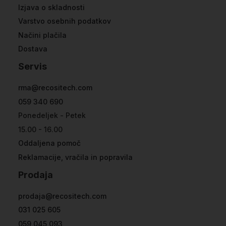
Izjava o skladnosti
Varstvo osebnih podatkov
Načini plačila
Dostava
Servis
rma@recositech.com
059 340 690
Ponedeljek - Petek
15.00 - 16.00
Oddaljena pomoč
Reklamacije, vračila in popravila
Prodaja
prodaja@recositech.com
031 025 605
059 045 093