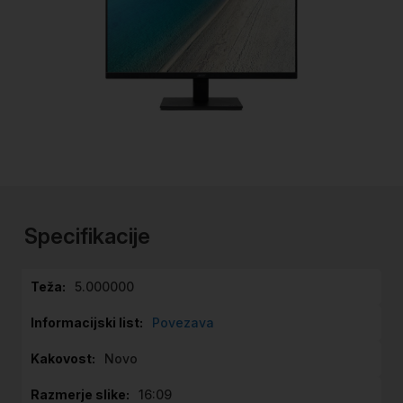
Preskoči
na
začetek
Specifikacije
galerije
slik
Specifikacije
5.000000
Povezava
Novo
16:09