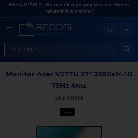
NAZAJ V ŠOLO - Ne zamudi super popustov na izbrano
računalniško opremo!
Is
Pr
Monitor Acer V277U 27″ 2560x1440
n
k
75Hz 4ms
ga
sl
Šifra
001309
Novo