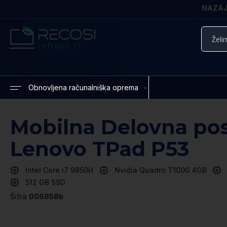
NAZAJ 
Iskanje
Obnovljena računalniška oprema
Mobilna Delovna pos
Lenovo TPad P53
Intel Core i7 9850H
Nvidia Quadro T1000 4GB
512 GB SSD
Šifra
006858b