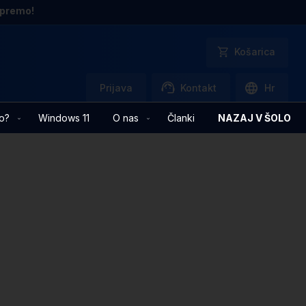
opremo!
Košarica
Prijava
Kontakt
Hr
o?
Windows 11
O nas
Članki
NAZAJ V ŠOLO