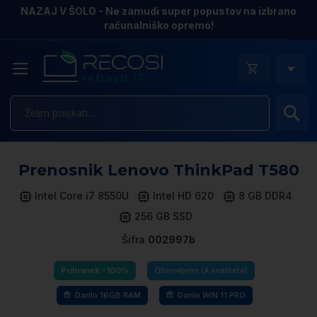
NAZAJ V ŠOLO - Ne zamudi super popustov na izbrano
računalniško opremo!
Is
Pr
Prenosnik Lenovo ThinkPad T580
n
k
Intel Core i7 8550U
Intel HD 620
8 GB DDR4
ga
256 GB SSD
sl
Šifra
002997b
Prihranek -100%
Obnovljeno (A kvaliteta)
Darilo 16GB RAM
Darilo WIN 11 PRO