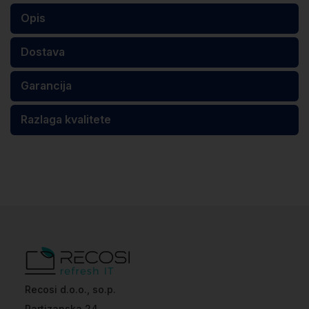
Opis
Dostava
Garancija
Razlaga kvalitete
Recosi d.o.o., so.p.
Partizanska 24