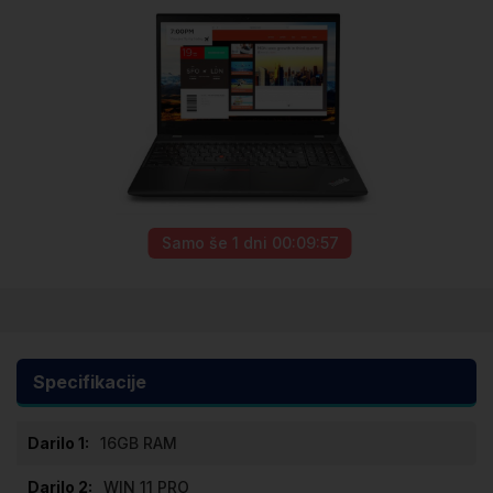
Samo še
1 dni 00:09:57
Preskoči
na
začetek
galerije
Specifikacije
slik
Specifikacije
16GB RAM
WIN 11 PRO