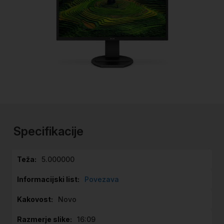
Preskoči
na
začetek
Specifikacije
galerije
slik
Specifikacije
5.000000
Povezava
Novo
16:09