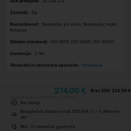
2x USB 3.0
Da
Nastavljiv po višini, Nastavljiv nagib,
Rotacija
ISO 9001, ISO 14001, ISO 45001
2 leti
Povezava
274,00 €
224,59 €
Najnižja cena zadnjih 30 dni:
274.00 €
Na zalogi
Brezplačna dostava nad 200,00€ / 1 - 3 delovne
dni
Min. 12 mesečna garancija