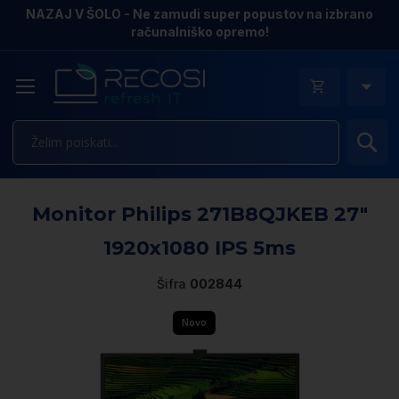
NAZAJ V ŠOLO - Ne zamudi super popustov na izbrano
računalniško opremo!
Is
Pr
Monitor Philips 271B8QJKEB 27″
n
k
1920x1080 IPS 5ms
ga
sl
Šifra
002844
Novo