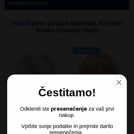
Razlaga kvalitete
Našli smo druge izdelke, ki vam
bodo morda všeč!
Obnovljeno
Čestitamo!
presenečenje
Odklenili ste
za vaš prvi
2 leti garancije
3 leta garancije
nakup.
150,00 €
240,00 €
Vpišite svoje podatke in prejmite darilo
presenečenja.