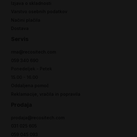
Izjava o skladnosti
Varstvo osebnih podatkov
Načini plačila
Dostava
Servis
rma@recositech.com
059 340 690
Ponedeljek - Petek
15.00 - 16.00
Oddaljena pomoč
Reklamacije, vračila in popravila
Prodaja
prodaja@recositech.com
031 025 605
059 045 093