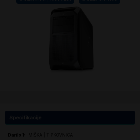
Preskoči
na
začetek
galerije
Specifikacije
slik
Specifikacije
MIŠKA | TIPKOVNICA