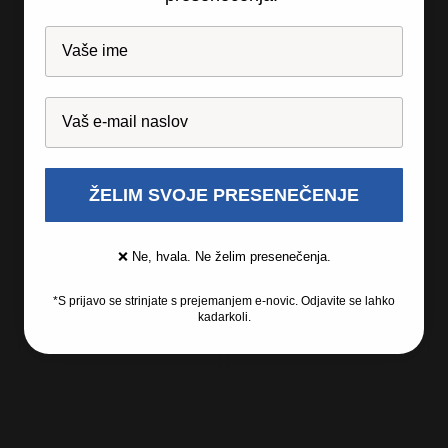
Novo
Novo
ŽELIM SVOJE PRESENEČENJE
❌ Ne, hvala. Ne želim presenečenja.
*S prijavo se strinjate s prejemanjem e-novic. Odjavite se lahko
Microsoft Office 365
Ewent Optical
kadarkoli.
Personal - 1 letna
119,00 €
6,00 €
naročnina + Namestitev