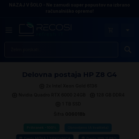
NAZAJ V ŠOLO - Ne zamudi super popustov na izbrano
računalniško opremo!
Is
Pr
Delovna postaja HP Z8 G4
n
k
2x Intel Xeon Gold 6136
ga
Nvidia Quadro RTX 6000 24GB
128 GB DDR4
sl
1 TB SSD
Šifra
006018b
Prihranek -100%
Obnovljeno (A kvaliteta)
Darilo MIŠKA | TIPKOVNICA
Darilo WIN 11 PRO