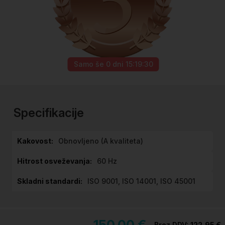
Samo še
0 dni 15:19:29
Preskoči
na
začetek
Specifikacije
galerije
slik
Specifikacije
Obnovljeno (A kvaliteta)
60 Hz
ISO 9001, ISO 14001, ISO 45001
150,00 €
122,95 €