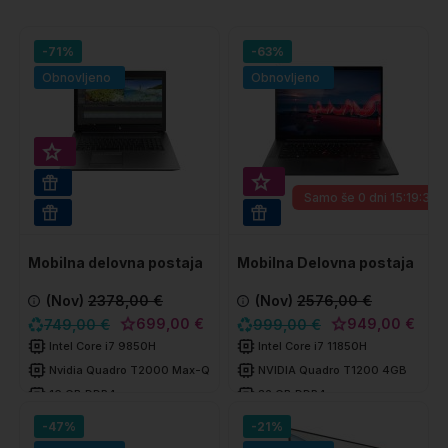
-71%
-63%
Obnovljeno
Obnovljeno
Super prihranek 50€
Super prihranek 50€
32GB RAM
Samo še
0 dni 15:19:29
WIN 11 PRO
WIN 11 PRO
Mobilna delovna postaja
Mobilna Delovna postaja
HP Zbook 15 G6
Lenovo ThinkPad P1
(Nov)
2378,00 €
(Nov)
2576,00 €
GEN4
699,00 €
949,00 €
749,00 €
999,00 €
Intel Core i7 9850H
Intel Core i7 11850H
Nvidia Quadro T2000 Max-Q 4GB
NVIDIA Quadro T1200 4GB
16 GB DDR4
32 GB DDR4
512 GB SSD
512 GB SSD
-47%
-21%