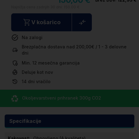
Najnižja cena zadnjih 30 dni:
150.00 €
V košarico
Na zalogi
Brezplačna dostava nad 200,00€ / 1 - 3 delovne
dni
Min. 12 mesečna garancija
Deluje kot nov
14 dni vračilo
Okoljevarstveni prihranek
300g CO
2
Specifikacije
Specifikacije
Obnovljeno (A kvaliteta)