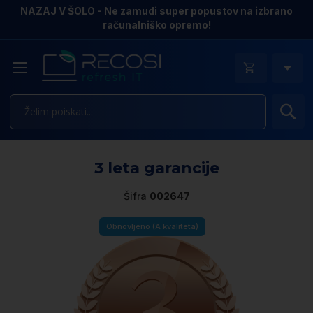
NAZAJ V ŠOLO - Ne zamudi super popustov na izbrano
računalniško opremo!
Is
Pr
3 leta garancije
n
k
Šifra
002647
ga
sl
Obnovljeno (A kvaliteta)