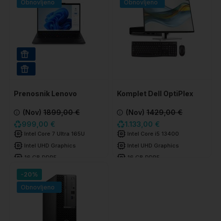
Obnovljeno
Obnovljeno
512 GB SSD
WIN 11 PRO
Prenosnik Lenovo
Komplet Dell OptiPlex
ThinkPad T14 GEN5
7010 Plus SFF
(Nov)
1899,00 €
(Nov)
1429,00 €
999,00 €
1.133,00 €
Intel Core 7 Ultra 165U
Intel Core i5 13400
Intel UHD Graphics
Intel UHD Graphics
16 GB DDR5
16 GB DDR5
256 GB SSD
1 TB SSD
-20%
Obnovljeno