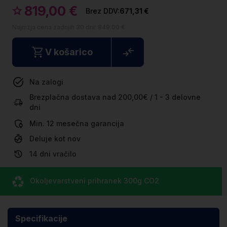
819,00 €
671,31 €
Najnižja cena zadnjih 30 dni:
849.00 €
V košarico
Na zalogi
Brezplačna dostava nad 200,00€ / 1 - 3 delovne
dni
Min. 12 mesečna garancija
Deluje kot nov
14 dni vračilo
Okoljevarstveni prihranek
300g CO
2
Specifikacije