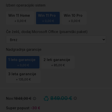
Izberi operacijski sistem
Win 11 Home
Win 11 Pro
Win 10 Pro
+
0,00 €
+
0,00 €
+
0,00 €
Če želiš, dodaj Microsoft Office (pisarniški paket)
Nadgradnja garancije
1 leto garancije
2 leti garancije
+
0,00 €
+
85,00 €
3 leta garancije
+
135,00 €
849.00 €
Nov:
1848,00 €
Super popust
-30 €