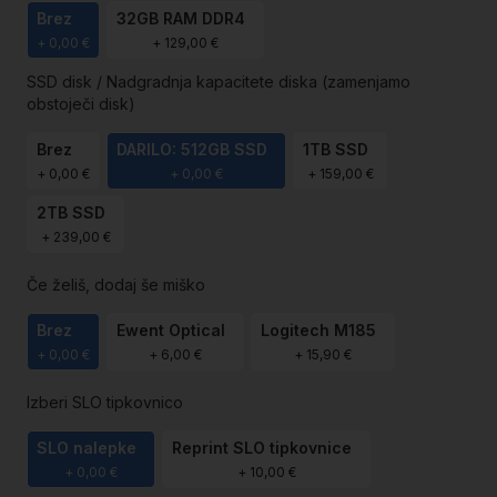
Brez
32GB RAM DDR4
+
0,00 €
+
129,00 €
SSD disk / Nadgradnja kapacitete diska (zamenjamo
obstoječi disk)
Brez
DARILO: 512GB SSD
1TB SSD
+
0,00 €
+
0,00 €
+
159,00 €
2TB SSD
+
239,00 €
Če želiš, dodaj še miško
Brez
Ewent Optical
Logitech M185
+
0,00 €
+
6,00 €
+
15,90 €
Izberi SLO tipkovnico
SLO nalepke
Reprint SLO tipkovnice
+
0,00 €
+
10,00 €