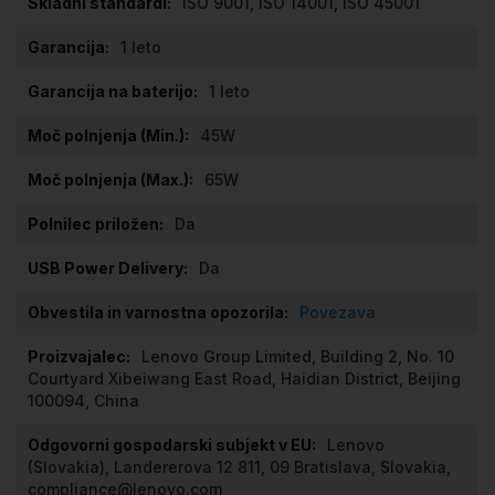
ISO 9001, ISO 14001, ISO 45001
1 leto
1 leto
45W
65W
Da
Da
Povezava
Lenovo Group Limited, Building 2, No. 10
Courtyard Xibeiwang East Road, Haidian District, Beijing
100094, China
Lenovo
(Slovakia), Landererova 12 811, 09 Bratislava, Slovakia,
compliance@lenovo.com