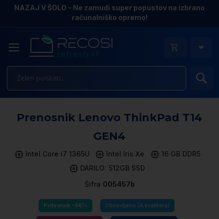
NAZAJ V ŠOLO - Ne zamudi super popustov na izbrano
računalniško opremo!
Is
Pr
Prenosnik Lenovo ThinkPad T14
n
k
GEN4
ga
sl
Intel Core i7 1365U
Intel Iris Xe
16 GB DDR5
DARILO: 512GB SSD
Šifra
005457b
Prihranek -56%
Obnovljeno (A kvaliteta)